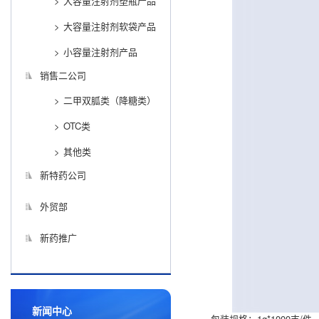
大容量注射剂塑瓶产品
大容量注射剂软袋产品
小容量注射剂产品
销售二公司
二甲双胍类（降糖类）
OTC类
其他类
新特药公司
外贸部
新药推广
新闻中心
包装规格：1g*1000支/件