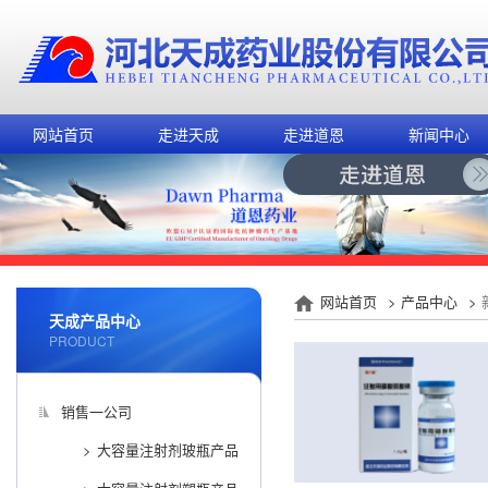
网站首页
走进天成
走进道恩
新闻中心
网站首页
>
产品中心
>
天成产品中心
PRODUCT
销售一公司
大容量注射剂玻瓶产品