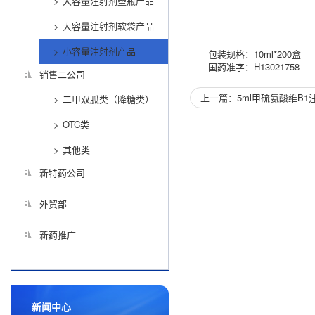
大容量注射剂塑瓶产品
大容量注射剂软袋产品
小容量注射剂产品
包装规格：10ml*200盒
国药准字：H13021758
销售二公司
上一篇：5ml甲硫氨酸维B1
二甲双胍类（降糖类）
OTC类
其他类
新特药公司
外贸部
新药推广
新闻中心