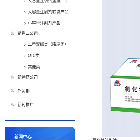
大容量注射剂塑瓶产品
大容量注射剂软袋产品
小容量注射剂产品
销售二公司
二甲双胍类（降糖类）
OTC类
其他类
新特药公司
外贸部
新药推广
新闻中心
氯化钠注射液